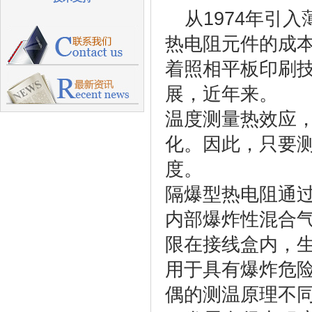
从1974年引
热电阻元件的成
着照相平板印刷
展，近年来。
温度测量热效应
化。
因此，只要
度。
隔爆型热电阻通
内部爆炸性混合
限在接线盒内，
用于具有爆炸危
偶的测温原理不