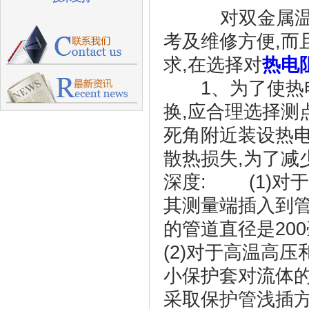
对双金属温度
考及维修方便,而
求,在选择对
热电
1、为了使热电
换,应合理选择测
死角附近装设热
散热损失,为了减
深度: (1)对
其测量端插入到管
的管道直径是20
(2)对于高温高
小保护套对流体的
采取保护管浅插方