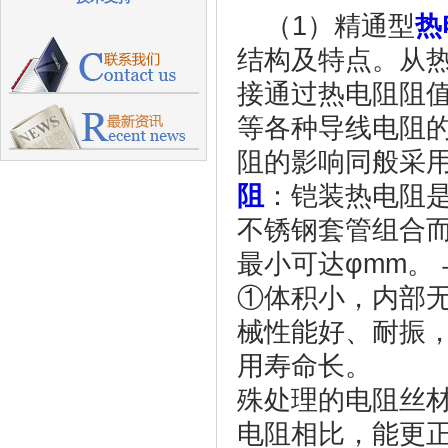
（1）精通型
热
结构及特点。从
接通过热电阻阻
等各种导线电阻
阻的影响同般采
阻
：铠装热电阻
不锈钢套管组合而
最小可达φmm
①体积小，内部
械性能好、耐振
用寿命长。 （
殊处理的电阻丝
电阻相比，能更