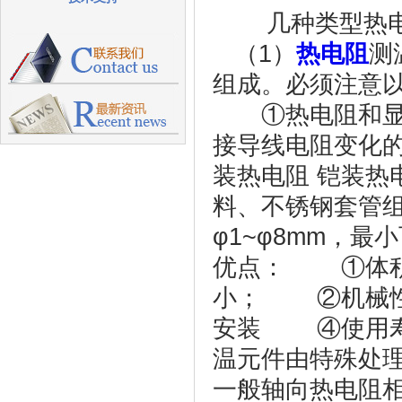
几种类型热电
（1）
热电阻
测
组成。必须注意
①热电阻和显
接导线电阻变化
装热电阻 铠装热
料、不锈钢套管
φ1~φ8mm，
优点： ①体积
小； ②机械性
安装 ④使用寿
温元件由特殊处
一般轴向热电阻